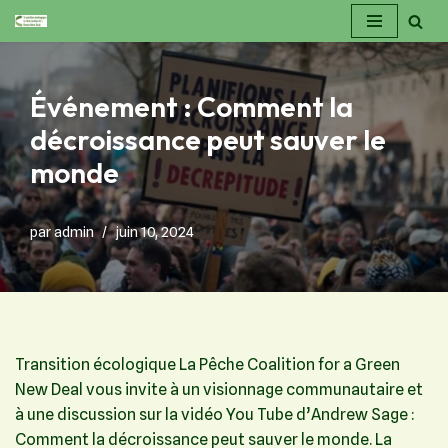
Aller
au
Événement : Comment la
contenu
décroissance peut sauver le
monde
par
admin
juin 10, 2024
Transition écologique La Pêche Coalition for a Green
New Deal vous invite à un visionnage communautaire et
à une discussion sur la vidéo You Tube d’Andrew Sage :
Comment la décroissance peut sauver le monde. La